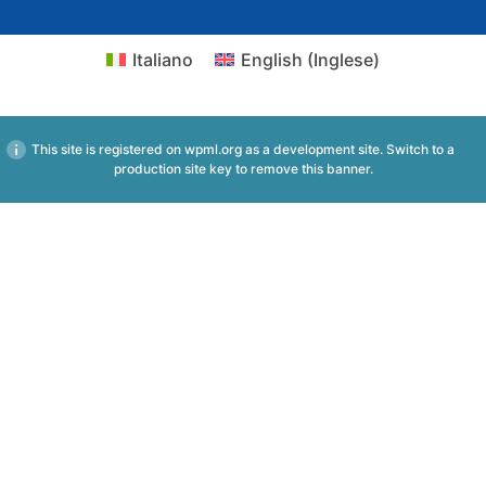
Italiano
English
(
Inglese
)
This site is registered on
wpml.org
as a development site. Switch to a
production site key to
remove this banner
.