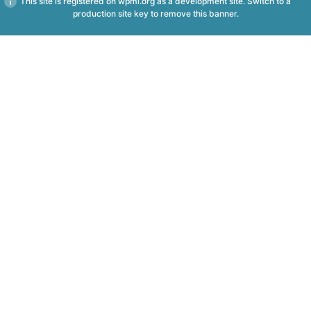
This site is registered on
wpml.org
as a development site. Switch to a
production site key to
remove this banner
.